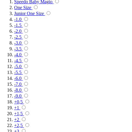
Speedo Baby Magio
One Size
Junior One Size
-1.0
-1.5
-2.0
-2.5
-3.0
-3.5
-4.0
-4.5
-5.0
-5.5
-6.0
-7.0
-8.0
-9.0
+0,5
+1
+1,5
+2
+2,5
+3