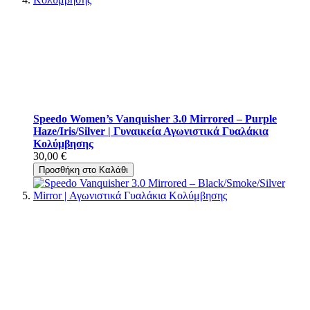
Speedo Women’s Vanquisher 3.0 Mirrored – Purple
Haze/Iris/Silver | Γυναικεία Αγωνιστικά Γυαλάκια
Κολύμβησης
30,00 €
Προσθήκη στο Καλάθι