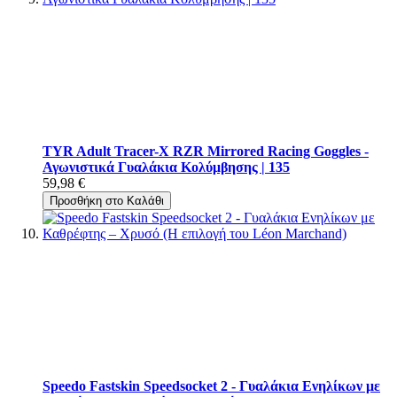
TYR Adult Tracer-X RZR Mirrored Racing Goggles -
Αγωνιστικά Γυαλάκια Κολύμβησης | 135
59,98 €
Προσθήκη στο Καλάθι
Speedo Fastskin Speedsocket 2 - Γυαλάκια Ενηλίκων με