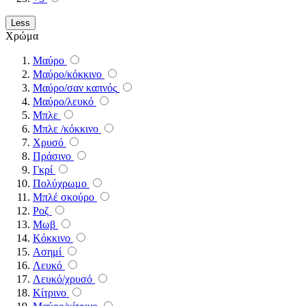
Less
Χρώμα
Mαύρο
Mαύρο/κόκκινο
Mαύρο/σαν καπνός
Mαύρο/λευκό
Mπλε
Mπλε /κόκκινο
Xρυσό
Πράσινο
Γκρί
Πολύχρωμο
Μπλέ σκούρο
Ροζ
Μωβ
Κόκκινο
Ασημί
Λευκό
Λευκό/χρυσό
Κίτρινο