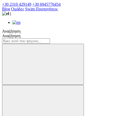
+30 2310 429149
+30 6945776454
Blog
Ομάδες
Swim Προπονήσεις
|
Αναζήτηση
Αναζήτηση