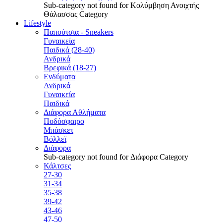
Sub-category not found for Κολύμβηση Ανοιχτής
Θάλασσας Category
Lifestyle
Παπούτσια - Sneakers
Γυναικεία
Παιδικά (28-40)
Ανδρικά
Βρεφικά (18-27)
Ενδύματα
Ανδρικά
Γυναικεία
Παιδικά
Διάφορα Αθλήματα
Ποδόσφαιρο
Μπάσκετ
Βόλλεϊ
Διάφορα
Sub-category not found for Διάφορα Category
Κάλτσες
27-30
31-34
35-38
39-42
43-46
47-50