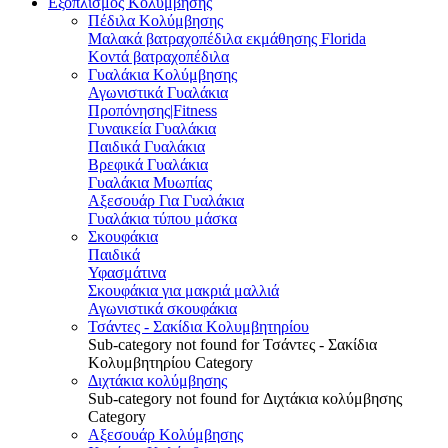
Εξοπλισμός Κολύμβησης
Πέδιλα Κολύμβησης
Μαλακά βατραχοπέδιλα εκμάθησης Florida
Κοντά βατραχοπέδιλα
Γυαλάκια Κολύμβησης
Αγωνιστικά Γυαλάκια
Προπόνησης|Fitness
Γυναικεία Γυαλάκια
Παιδικά Γυαλάκια
Βρεφικά Γυαλάκια
Γυαλάκια Μυωπίας
Αξεσουάρ Για Γυαλάκια
Γυαλάκια τύπου μάσκα
Σκουφάκια
Παιδικά
Υφασμάτινα
Σκουφάκια για μακριά μαλλιά
Αγωνιστικά σκουφάκια
Τσάντες - Σακίδια Κολυμβητηρίου
Sub-category not found for Τσάντες - Σακίδια
Κολυμβητηρίου Category
Διχτάκια κολύμβησης
Sub-category not found for Διχτάκια κολύμβησης
Category
Αξεσουάρ Κολύμβησης