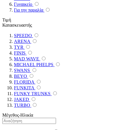
Γυναικείο
Για την παραλία
Τιμή
Κατασκευαστής
SPEEDO
ARENA
TYR
FINIS
MAD WAVE
MICHAEL PHELPS
SWANS
BEYO
FLORIDA
FUNKITA
FUNKY TRUNKS
JAKED
TURBO
Μέγεθος-Ηλικία